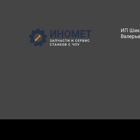
ИП Шик
Валерь