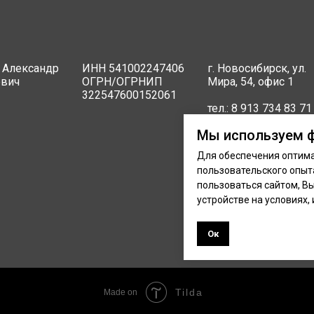
 Александр
ИНН 541002247406
г. Новосибирск, ул.
евич
ОГРН/ОГРНИП
Мира, 54, офис 1
322547600152061
тел.:
8 913 734 83 71
Мы используем 
Email:
Для обеспечения оптима
inomet@mail.ru
пользовательского опыта
пользоваться сайтом, В
устройстве на условиях,
Ок
Tilda
Made on