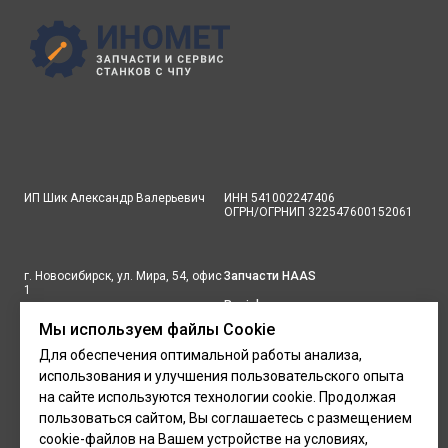
ИП Шик Александр Валерьевич
ИНН 541002247406
ОГРН/ОГРНИП 322547600152061
г. Новосибирск, ул. Мира, 54, офис
Запчасти HAAS
1
Renishaw
тел.:
8 913 734 83 71
Мы используем файлы Cookie
Marposs
Для обеспечения оптимальной работы анализа,
Email:
inomet@mail.ru
Услуги
использования и улучшения пользовательского опыта
Политика конфиденциальности
на сайте используются технологии cookie. Продолжая
пользоваться сайтом, Вы соглашаетесь с размещением
cookie-файлов на Вашем устройстве на условиях,